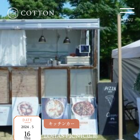
MENU
DATE
キッチンカー
2024
.
5
16
LOHAS PICNIC広島
Thu